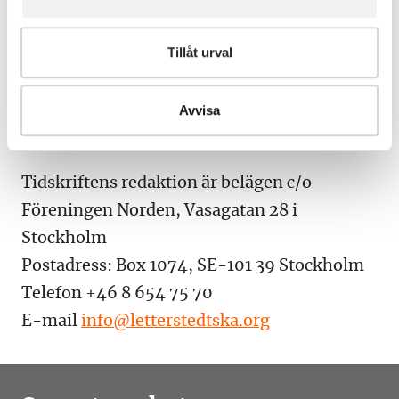
Isländsk redaktör:
Cand.it. Helgi
Þorsteinsson
,
+354-666 67 90
Tillåt urval
Norsk redaktör:
Professor Hans H. Skei
, +47-
97 51 84 15
Avvisa
Redaktionssekreterare:
Fil.kand. Louise
Hertzberg
, 46-73-327 69 90
Tidskriftens redaktion är belägen c/o
Föreningen Norden, Vasagatan 28 i
Stockholm
Postadress: Box 1074, SE-101 39 Stockholm
Telefon +46 8 654 75 70
E-mail
info@letterstedtska.org