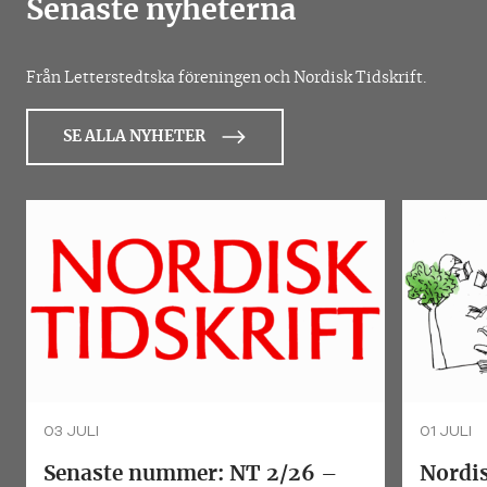
Senaste nyheterna
Från Letterstedtska föreningen och Nordisk Tidskrift.
SE ALLA NYHETER
03 JULI
01 JULI
Senaste nummer: NT 2/26 –
Nordis