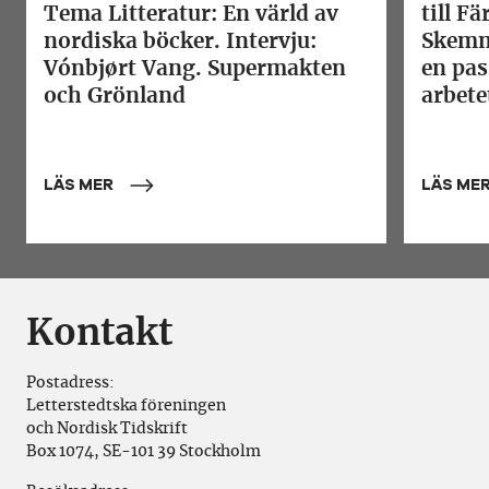
Tema Litteratur: En värld av
till F
nordiska böcker. Intervju:
Skemm
Vónbjørt Vang. Supermakten
en pas
och Grönland
arbete
LÄS MER
LÄS ME
Kontakt
Postadress:
Letterstedtska föreningen
och Nordisk Tidskrift
Box 1074, SE-101 39 Stockholm