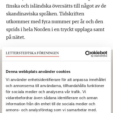
finska och isländska översätts till något av de
skandinaviska språken. Tidskriften
utkommer med fyra nummer per år och den
sprids i hela Norden i en tryckt upplaga samt
på nätet.
Prenumerera på Nordisk
Tidsskrift
Denna webbplats använder cookies
Vi använder enhetsidentifierare för att anpassa innehållet
och annonserna till användarna, tillhandahålla funktioner
En årsprenumeration inom Norden
för sociala medier och analysera vår trafik. Vi
kostar 250 svenska kronor,
vidarebefordrar även sådana identifierare och annan
lösnummer 65 svenska kronor plus porto.
information från din enhet till de sociala medier och
annons- och analysföretag som vi samarbetar med.