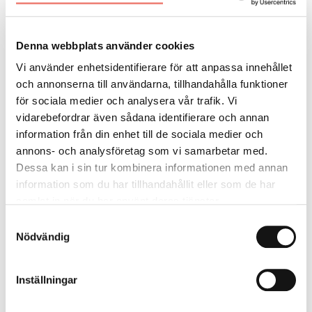
At have alle ti fingre nede i jorden og sanse
verden. Samtale med Pia Tafdrup. Lisbeth
Denna webbplats använder cookies
Bonde
Vi använder enhetsidentifierare för att anpassa innehållet
och annonserna till användarna, tillhandahålla funktioner
För egen räkning
för sociala medier och analysera vår trafik. Vi
Hanaholmen-initiativet – ett svensk-finskt
vidarebefordrar även sådana identifierare och annan
information från din enhet till de sociala medier och
samarbete för krisberedskap. Jan-Erik
annons- och analysföretag som vi samarbetar med.
Enestam
Dessa kan i sin tur kombinera informationen med annan
information som du har tillhandahållit eller som de har
Krönika om nordiskt samarbete
samlat in när du har använt deras tjänster.
Gränskontrollerna i Norden. Anders
Samtyckesval
Ljunggren
Nödvändig
Bokessä
Inställningar
I Claes Anderssons värld. Martin Högstrand