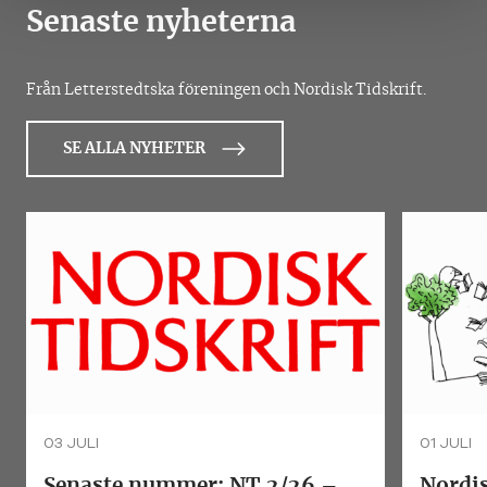
Senaste nyheterna
Från Letterstedtska föreningen och Nordisk Tidskrift.
SE ALLA NYHETER
03 JULI
01 JULI
Senaste nummer: NT 2/26 –
Nordis