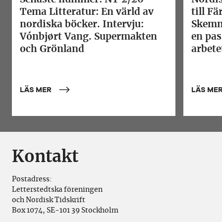
Tema Litteratur: En värld av
till F
nordiska böcker. Intervju:
Skemm
Vónbjørt Vang. Supermakten
en pas
och Grönland
arbete
LÄS MER
LÄS ME
Kontakt
Postadress:
Letterstedtska föreningen
och Nordisk Tidskrift
Box 1074, SE-101 39 Stockholm