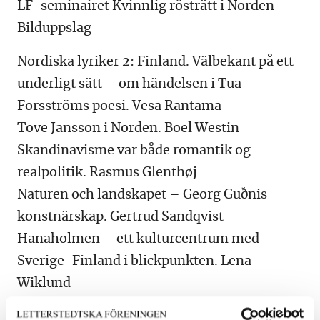
LF-seminairet Kvinnlig rösträtt i Norden –
Bilduppslag
Nordiska lyriker 2: Finland. Välbekant på ett
underligt sätt – om händelsen i Tua
Forsströms poesi. Vesa Rantama
Tove Jansson i Norden. Boel Westin
Skandinavisme var både romantik og
realpolitik. Rasmus Glenthøj
Naturen och landskapet – Georg Guðnis
konstnärskap. Gertrud Sandqvist
Hanaholmen – ett kulturcentrum med
Sverige-Finland i blickpunkten. Lena
Wiklund
NT-Intervju