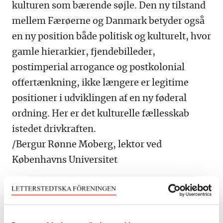
kulturen som bærende søjle. Den ny tilstand
mellem Færøerne og Danmark betyder også
en ny position både politisk og kulturelt, hvor
gamle hierarkier, fjendebilleder,
postimperial arrogance og postkolonial
offertænkning, ikke længere er legitime
positioner i udviklingen af en ny føderal
ordning. Her er det kulturelle fællesskab
istedet drivkraften.
/Bergur Rønne Moberg, lektor ved
Københavns Universitet
Förtjänstmedaljen 2025: Snabbspår och
långsamspår i det nordiska samarbetet
Britt Bohlin är fd. direktör för Nordiska rådet