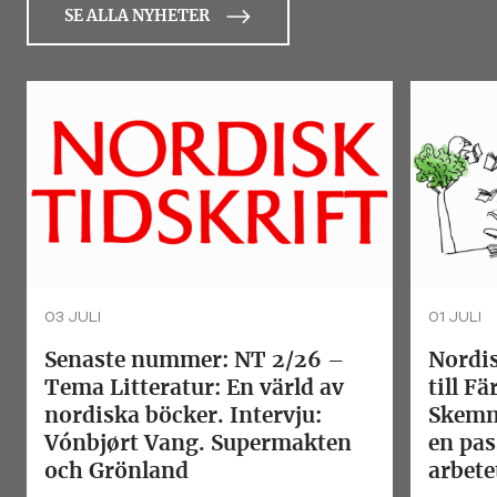
SE ALLA NYHETER
03 JULI
01 JULI
Senaste nummer: NT 2/26 –
Nordis
Tema Litteratur: En värld av
till F
nordiska böcker. Intervju:
Skemm
Vónbjørt Vang. Supermakten
en pas
och Grönland
arbete