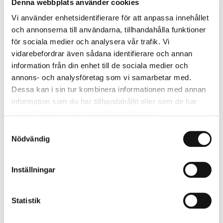
Denna webbplats använder cookies
och mottagare av Letterstedtska
Vi använder enhetsidentifierare för att anpassa innehållet
och annonserna till användarna, tillhandahålla funktioner
Förtjänstmedaljen 2025. I samtal med
NT
för sociala medier och analysera vår trafik. Vi
berättar hon om intresset för människor som
vidarebefordrar även sådana identifierare och annan
har gått som en röd tråd genom hennes liv,
information från din enhet till de sociala medier och
från de tidiga arbetsåren inom mentalvården
annons- och analysföretag som vi samarbetar med.
Dessa kan i sin tur kombinera informationen med annan
till alla de politiska uppdragen hon haft, såväl
information som du har tillhandahållit eller som de har
lokalt och nationellt som nordiskt. I samtalet
samlat in när du har använt deras tjänster.
reflekterar Britt Bohlin över engagemanget
Samtyckesval
för politiken och Norden. Varför är det viktigt
Nödvändig
idag med nordiskt samarbete? Hur bör vägen
framåt se ut?
Inställningar
/Lena Wiklund, huvudredaktör
NT
Statistik
Mer ur numret: