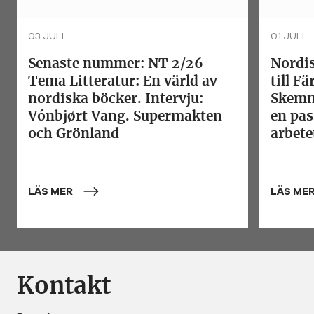
03 JULI
01 JULI
Senaste nummer: NT 2/26 –
Nordis
Tema Litteratur: En värld av
till F
nordiska böcker. Intervju:
Skemm
Vónbjørt Vang. Supermakten
en pas
och Grönland
arbete
LÄS MER
LÄS ME
Kontakt