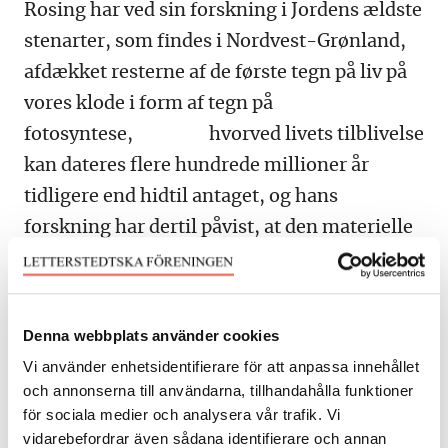
Rosing har ved sin forskning i Jordens ældste
stenarter, som findes i Nordvest-Grønland,
afdækket resterne af de første tegn på liv på
vores klode i form af tegn på
fotosyntese, hvorved livets tilblivelse
kan dateres flere hundrede millioner år
tidligere end hidtil antaget, og hans
forskning har dertil påvist, at den materielle
udvikling af vor klode, så som
kontinenternes dannelse og klimaets
fremvækst, er nøje forbundet med
Denna webbplats använder cookies
tilkomsten af det, vi kalder liv.
Vi använder enhetsidentifierare för att anpassa innehållet
och annonserna till användarna, tillhandahålla funktioner
Som medlem af Udenrigspolitisk Selskab og
för sociala medier och analysera vår trafik. Vi
en central arbejdsgruppe i Arktisk Råd er han
vidarebefordrar även sådana identifierare och annan