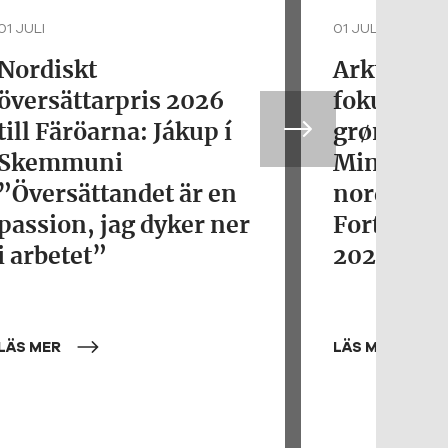
01 JULI
01 JULI
Nordiskt
Arktisk fo
översättarpris 2026
fokus. De
till Färöarna: Jákup í
grønlands
Skemmuni
Minik Ros
”Översättandet är en
nordisk
passion, jag dyker ner
Fortjenst
i arbetet”
2026
LÄS MER
LÄS MER