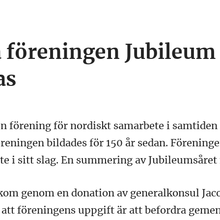
 föreningen Jubileum 
as
en förening för nordiskt samarbete i samtiden
öreningen bildades för 150 år sedan. Förening
e i sitt slag. En summering av Jubileumsåret f
lkom genom en donation av generalkonsul Jacob 
 att föreningens uppgift är att befordra gem