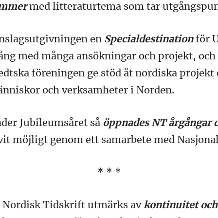
ummer
med litteraturtema som tar utgångspunk
anslagsutgivningen en
Specialdestination
för 
ång med många ansökningar och projekt, och 
edtska föreningen ge stöd åt nordiska projekt
nniskor och verksamheter i Norden.
under Jubileumsåret så
öppnades NT årgångar d
ivit möjligt genom ett samarbete med Nasjonal
* * *
 Nordisk Tidskrift utmärks av
kontinuitet och