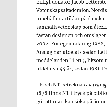
Enligt donator Jacob Letterst
Vetenskapsakademien. Nordisk
innehåller artiklar på danska
samhällsvetenskap som återfi
fastän designen och omslaget h
2002, För egen räkning 1988,
Anslag har utdelats sedan Let
meddelanden” i NT), liksom mö
utdelats i 45 år, sedan 1981. D
LF och NT betecknas av
trans
1878 finns NT i tryck på bibli
gör att man kan söka på ämne, 