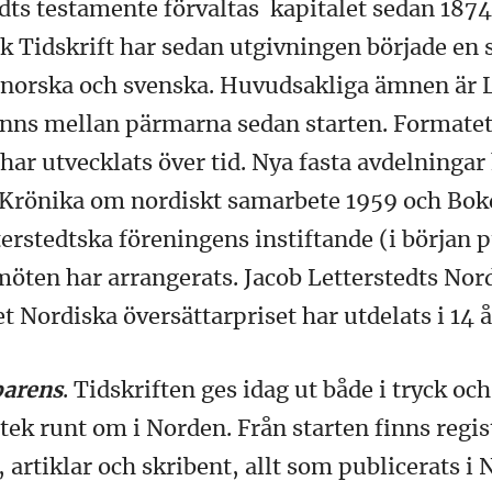
edts testamente förvaltas kapitalet sedan 187
 Tidskrift har sedan utgivningen började en
, norska och svenska. Huvudsakliga ämnen är L
nns mellan pärmarna sedan starten. Formatet
ar utvecklats över tid. Nya fasta avdelningar
 Krönika om nordiskt samarbete 1959 och Bok
terstedtska föreningens instiftande (i början
ten har arrangerats. Jacob Letterstedts Nord
et Nordiska översättarpriset har utdelats i 14 
parens
. Tidskriften ges idag ut både i tryck oc
otek runt om i Norden. Från starten finns regi
artiklar och skribent, allt som publicerats i N