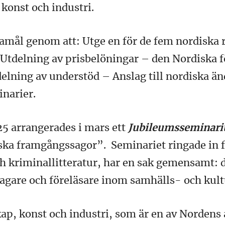
konst och industri.
damål genom att: Utge en för de fem nordiska
 Utdelning av prisbelöningar – den Nordiska f
delning av understöd – Anslag till nordiska ä
narier.
5 arrangerades i mars ett
Jubileumsseminar
iska framgångssagor”. Seminariet ringade in fr
ch kriminallitteratur, har en sak gemensamt: 
agare och föreläsare inom samhälls- och kultu
kap, konst och industri, som är en av Nordens a