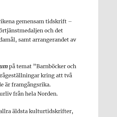
 rikena gemensam tidskrift –
örtjänstmedaljen och det
ndamål, samt arrangerandet av
ium
på temat ”Barnböcker och
ågeställningar kring att två
de är framgångsrika.
rliv från hela Norden.
llra äldsta kulturtidskrifter,