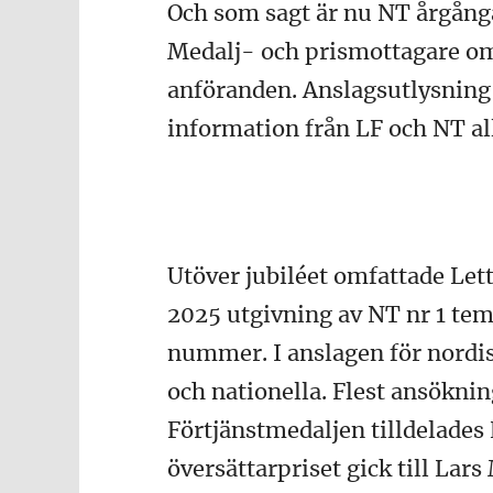
Och som sagt är nu NT årgångar
Medalj- och prismottagare om
anföranden. Anslagsutlysning 
information från LF och NT all
Utöver jubiléet omfattade Let
2025 utgivning av NT nr 1 tema
nummer. I anslagen för nordi
och nationella. Flest ansöknin
Förtjänstmedaljen tilldelades 
översättarpriset gick till Lar