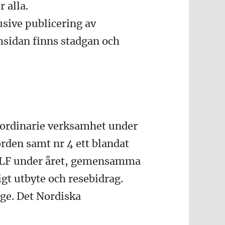
 alla.
sive publicering av
msidan finns stadgan och
s ordinarie verksamhet under
orden samt nr 4 ett blandat
l LF under året, gemensamma
igt utbyte och resebidrag.
ige. Det Nordiska