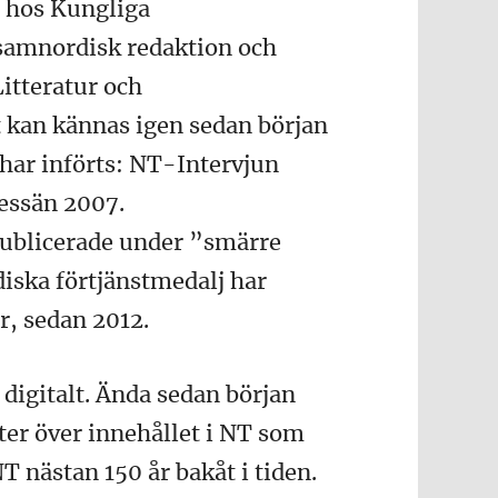
4 hos Kungliga
 samnordisk redaktion och
itteratur och
 kan kännas igen sedan början
 har införts: NT-Intervjun
essän 2007.
 publicerade under ”smärre
iska förtjänstmedalj har
år, sedan 2012.
h digitalt. Ända sedan början
ster över innehållet i NT som
T nästan 150 år bakåt i tiden.