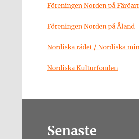
Föreningen Norden på Färöarn
Föreningen Norden på Åland
Nordiska rådet / Nordiska min
Nordiska Kulturfonden
Senaste