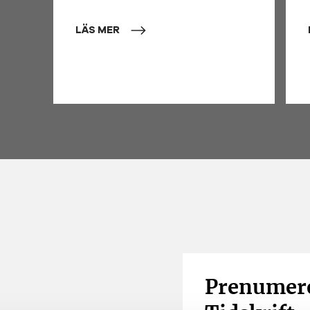
LÄS MER
Prenumere