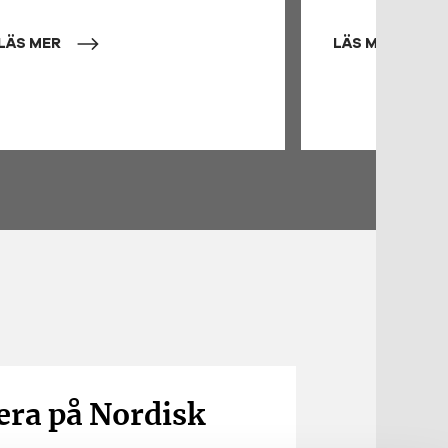
LÄS MER
LÄS MER
ra på Nordisk