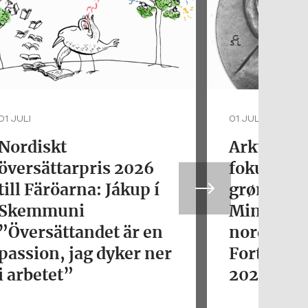
01 JULI
01 JULI
Nordiskt
Arktisk fo
översättarpris 2026
fokus. De
till Färöarna: Jákup í
grønlands
Skemmuni
Minik Ros
”Översättandet är en
nordisk
passion, jag dyker ner
Fortjenst
i arbetet”
2026