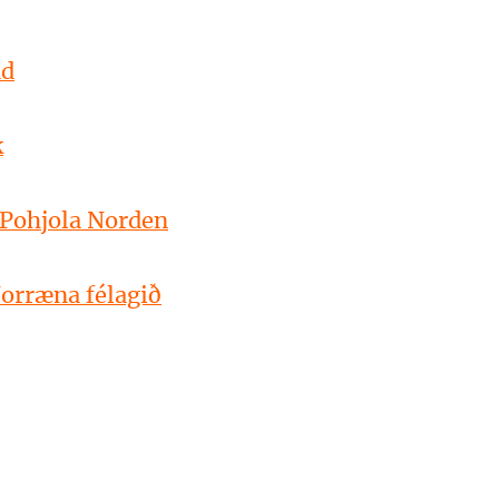
nd
k
 Pohjola Norden
Norræna félagið