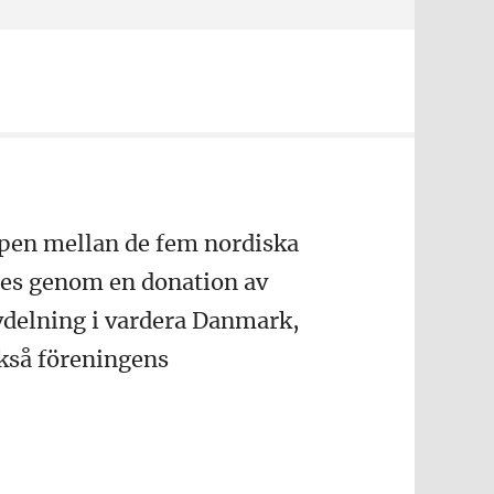
apen mellan de fem nordiska
des genom en donation av
avdelning i vardera Danmark,
ckså föreningens