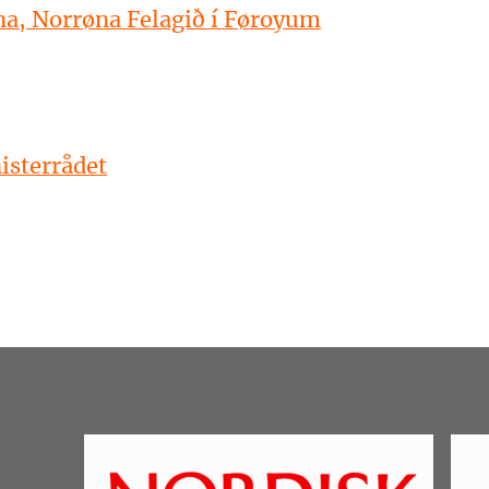
a, Norrøna Felagið í Føroyum
isterrådet