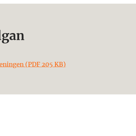
dgan
öreningen (PDF 205 KB)