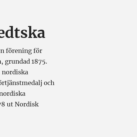
edtska
n förening för
n, grundad 1875.
l nordiska
örtjänstmedalj och
 nordiska
78 ut Nordisk