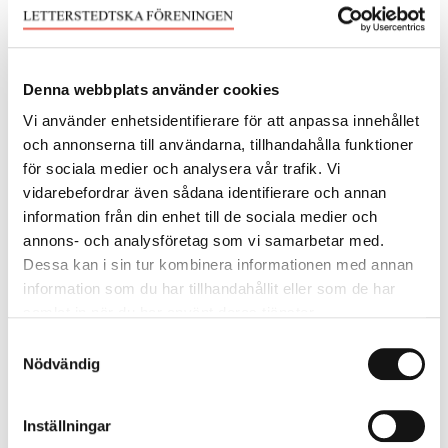
oversætterpris. Erik Skyum-Nielsen
Krönika om nordiskt samarbete
Denna webbplats använder cookies
Inget nytt Jalta. Låt Helsingforsavtalets
Vi använder enhetsidentifierare för att anpassa innehållet
principer gälla. Anders Ljunggren
och annonserna till användarna, tillhandahålla funktioner
för sociala medier och analysera vår trafik. Vi
Letterstedtska föreningen
vidarebefordrar även sådana identifierare och annan
Utdelning av det nordiska översättarpriset ur
information från din enhet till de sociala medier och
de nyhlénska medlen 2016. Lena Wiklund
annons- och analysföretag som vi samarbetar med.
Styrelser, medlemmar och anslag 2016
Dessa kan i sin tur kombinera informationen med annan
information som du har tillhandahållit eller som de har
Anslagsutlysning 2017
samlat in när du har använt deras tjänster.
Bokessä
Samtyckesval
Nödvändig
Forskningsbaserat om nordiskt samarbete.
Bengt Sundelius
Inställningar