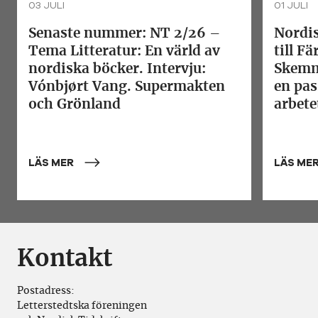
03 JULI
01 JULI
Senaste nummer: NT 2/26 –
Nordis
Tema Litteratur: En värld av
till F
nordiska böcker. Intervju:
Skemm
Vónbjørt Vang. Supermakten
en pas
och Grönland
arbete
LÄS MER
LÄS ME
Kontakt
Postadress:
Letterstedtska föreningen