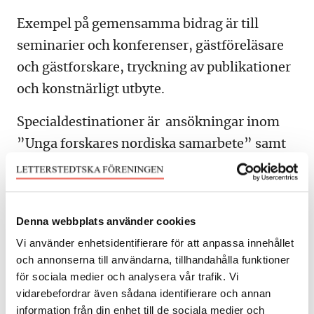
Exempel på gemensamma bidrag är till
seminarier och konferenser, gästföreläsare
och gästforskare, tryckning av publikationer
och konstnärligt utbyte.
Specialdestinationer är ansökningar inom
”Unga forskares nordiska samarbete” samt
”Översättningar mellan de nordiska
språken”.
Ansökan kan också göras av enskilda
Denna webbplats använder cookies
personer för studieresor mellan de nordiska
Vi använder enhetsidentifierare för att anpassa innehållet
och annonserna till användarna, tillhandahålla funktioner
länderna.
för sociala medier och analysera vår trafik. Vi
vidarebefordrar även sådana identifierare och annan
Läs mer om LF ansökan
information från din enhet till de sociala medier och