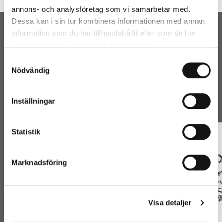
annons- och analysföretag som vi samarbetar med.
Dessa kan i sin tur kombinera informationen med annan
information som du har tillhandahållit eller som de har
Senaste nyheterna
samlat in när du har använt deras tjänster.
Samtyckesval
Från Letterstedtska föreningen och Nordisk Tidskrift.
Nödvändig
SE ALLA NYHETER
Inställningar
Statistik
Marknadsföring
Visa detaljer