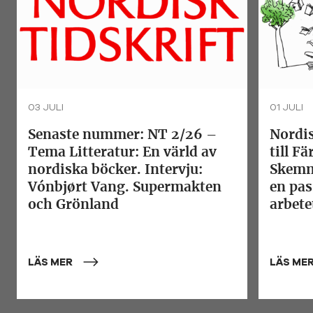
03 JULI
01 JULI
Senaste nummer: NT 2/26 –
Nordis
Tema Litteratur: En värld av
till F
nordiska böcker. Intervju:
Skemm
Vónbjørt Vang. Supermakten
en pas
och Grönland
arbete
LÄS MER
LÄS ME