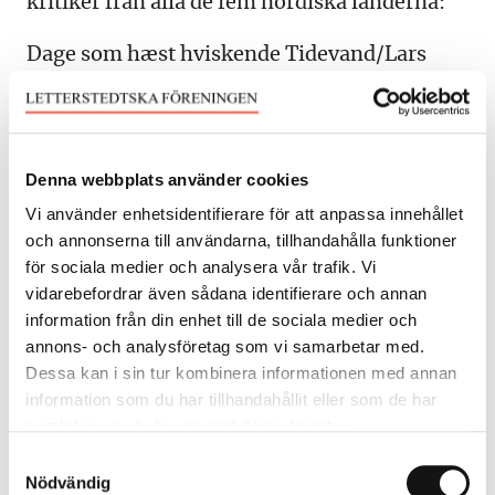
kritiker från alla de fem nordiska länderna:
Dage som hæst hviskende Tidevand/Lars
Bukdahl, Danmark
De fina debutantböckernas år/Vesa Rantama,
Finland
Denna webbplats använder cookies
Rikt romanår där Fagerholm tronar i
Vi använder enhetsidentifierare för att anpassa innehållet
toppen/Tomi Riitamaa, Finlandssvensk
och annonserna till användarna, tillhandahålla funktioner
Att stanna upp en stund/Rósa María Hjövar,
för sociala medier och analysera vår trafik. Vi
vidarebefordrar även sådana identifierare och annan
Island
information från din enhet till de sociala medier och
Det tynnes i en stor
annons- och analysföretag som vi samarbetar med.
forfattergenerasjon/Hans H. Skei, Norge
Dessa kan i sin tur kombinera informationen med annan
Läsarens medskapande/Therese Eriksson,
information som du har tillhandahållit eller som de har
samlat in när du har använt deras tjänster.
Sverige
Samtyckesval
Nödvändig
Litteraturtemat avslutas liksom tidigare år