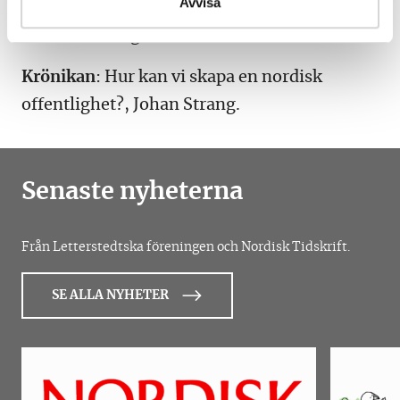
Avvisa
För egen räkning
: Supermagten og Grønland,
Marianne Krogh Andersen.
Krönikan
: Hur kan vi skapa en nordisk
offentlighet?, Johan Strang.
Senaste nyheterna
Från Letterstedtska föreningen och Nordisk Tidskrift.
SE ALLA NYHETER