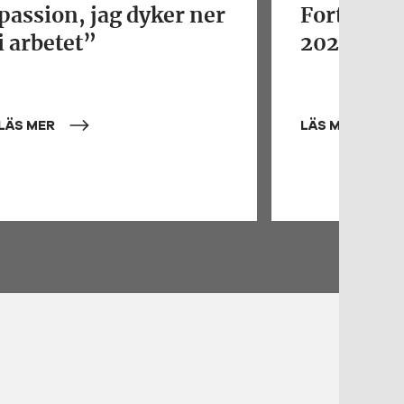
passion, jag dyker ner
Fortjenst
i arbetet”
2026
LÄS MER
LÄS MER