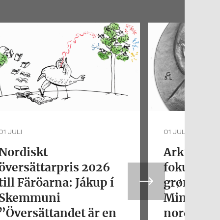
01 JULI
01 JULI
Nordiskt
Arktisk fo
översättarpris 2026
fokus. De
till Färöarna: Jákup í
grønlands
Skemmuni
Minik Ros
”Översättandet är en
nordisk