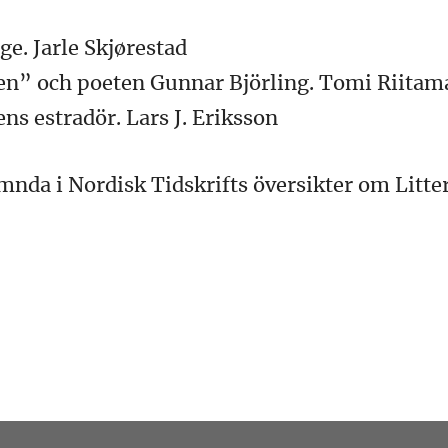
e. Jarle Skjørestad
ten” och poeten Gunnar Björling. Tomi Riitam
s estradör. Lars J. Eriksson
mnda i Nordisk Tidskrifts översikter om Litte