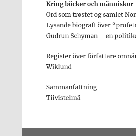
Kring böcker och människor
Ord som trøstet og samlet Norg
Lysande biografi över “profe
Gudrun Schyman – en politiken
Register över författare omnä
Wiklund
Sammanfattning
Tiivistelmä