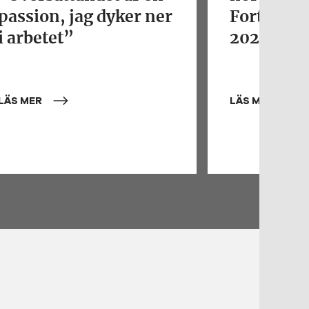
passion, jag dyker ner
Fortjenst
i arbetet”
2026
LÄS MER
LÄS MER