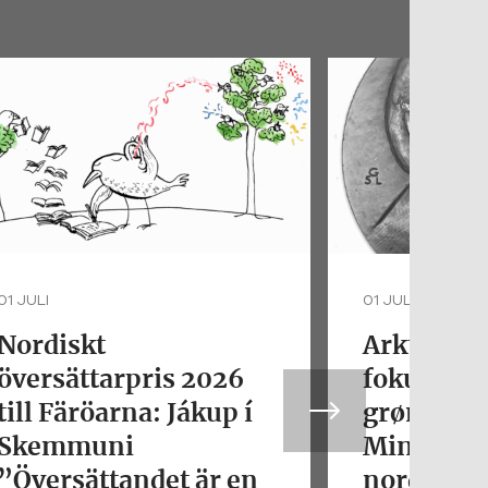
01 JULI
01 JULI
Nordiskt
Arktisk fo
översättarpris 2026
fokus. De
till Färöarna: Jákup í
grønlands
Skemmuni
Minik Ros
”Översättandet är en
nordisk