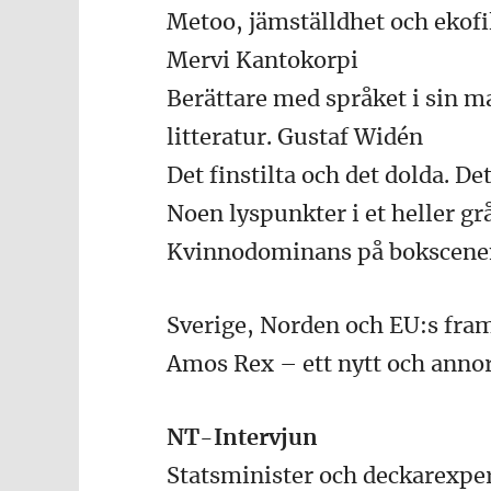
Metoo, jämställdhet och ekofil
Mervi Kantokorpi
Berättare med språket i sin m
litteratur. Gustaf Widén
Det finstilta och det dolda. D
Noen lyspunkter i et heller grå
Kvinnodominans på bokscenen.
Sverige, Norden och EU:s fra
Amos Rex – ett nytt och ann
NT-Intervjun
Statsminister och deckarexpe