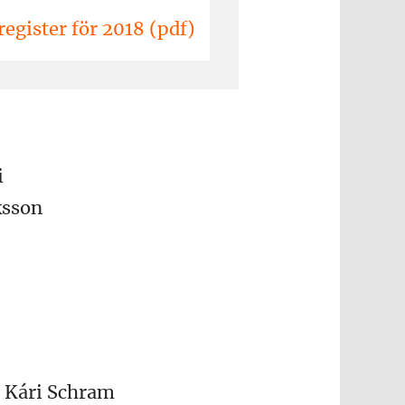
register för 2018 (pdf)
i
ksson
r Kári Schram