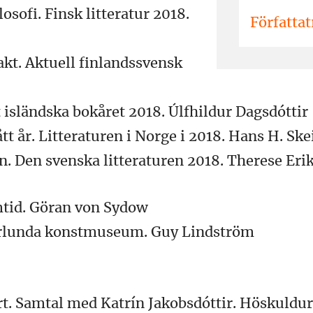
osofi. Finsk litteratur 2018.
Författat
akt. Aktuell finlandssvensk
et isländska bokåret 2018. Úlfhildur Dagsdóttir
tt år. Litteraturen i Norge i 2018. Hans H. Ske
 Den svenska litteraturen 2018. Therese Eri
mtid. Göran von Sydow
orlunda konstmuseum. Guy Lindström
rt. Samtal med Katrín Jakobsdóttir. Höskuldu