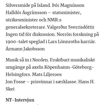
Silversmide på Island. Þór Magnússon
Halldór Ásgrímsson – statsminister,
utrikesminister och NMR:s
generalsekreterare. Valgerður Sverrisdóttir
Ingen tid för diskussion. Norrön forskning på
1900-talet speglad i Lars Lönnroths karriär.
Ármann Jakobsson
Musik så in i Norden. Fruktbart musikaliskt
umgänge på axeln Köpenhamn-Göteborg-
Helsingfors. Mats Liljeroos
Jon Fosse – prisvinnar i særklasse. Hans H.
Skei
NT-Intervjun