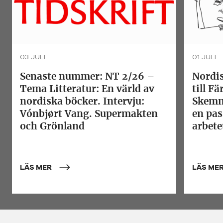
03 JULI
01 JULI
Senaste nummer: NT 2/26 –
Nordis
Tema Litteratur: En värld av
till F
nordiska böcker. Intervju:
Skemm
Vónbjørt Vang. Supermakten
en pas
och Grönland
arbete
LÄS MER
LÄS ME