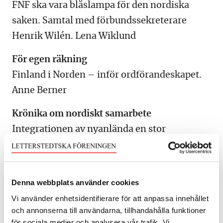
FNF ska vara blåslampa för den nordiska
saken. Samtal med förbundssekreterare
Henrik Wilén. Lena Wiklund
För egen räkning
Finland i Norden – inför ordförandeskapet.
Anne Berner
Krönika om nordiskt samarbete
Integrationen av nyanlända en stor
utmaning. Anders Ljunggren
Letterstedtska föreningen
Denna webbplats använder cookies
Utdelning av det nordiska översättarpriset ur
Vi använder enhetsidentifierare för att anpassa innehållet
de nyhlénska medlen 2015. Lena Wiklund
och annonserna till användarna, tillhandahålla funktioner
Styrelser, medlemmar och anslag 2015
för sociala medier och analysera vår trafik. Vi