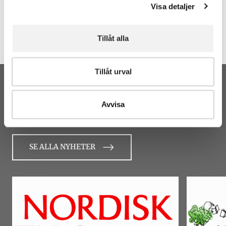
Erlanders dagböcker 1968. Claes Wiklund
Visa detaljer
Sammanfattning
Tillåt alla
Tiivistelmä
Tillåt urval
Senaste nyheterna
Avvisa
Från Letterstedtska föreningen och Nordisk Tidskrift.
SE ALLA NYHETER