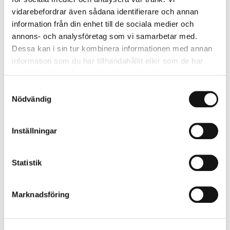
Anslagsutlysning för 2016
vidarebefordrar även sådana identifierare och annan
information från din enhet till de sociala medier och
Bokessä
annons- och analysföretag som vi samarbetar med.
Strid rundt fredens sekretær. Harald
Dessa kan i sin tur kombinera informationen med annan
information som du har tillhandahållit eller som de har
Stanghelle
samlat in när du har använt deras tjänster.
Kring böcker och människor
Samtyckesval
Nödvändig
Elisabeth Rehn – Lucian i stridsflyget.
Henrik Wilén
Inställningar
Karl Staaff. Liberal statsminister,
rösträttskämpe och försvarspolitiker. Fredrik
Statistik
Sterzel
Hvor smiler fager den danske kyst. Henrik
Marknadsföring
Wivel
Valseger och NORDEK-förhandlingar. Tage