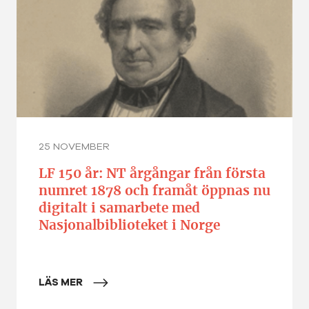
25 NOVEMBER
LF 150 år: NT årgångar från första
numret 1878 och framåt öppnas nu
digitalt i samarbete med
Nasjonalbiblioteket i Norge
LÄS MER