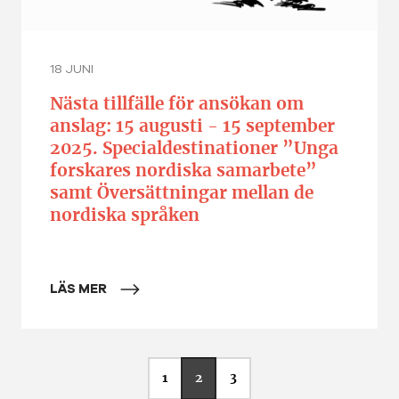
18 JUNI
Nästa tillfälle för ansökan om
anslag: 15 augusti - 15 september
2025. Specialdestinationer ”Unga
forskares nordiska samarbete”
samt Översättningar mellan de
nordiska språken
LÄS MER
Sida
Aktuell sida
Sida
1
2
3