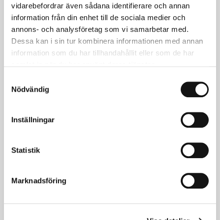
Bohlin, fd. direktör Nordiska
vidarebefordrar även sådana identifierare och annan
rådet, Sverige "som har verkat för
information från din enhet till de sociala medier och
att stärka och synliggöra det
annons- och analysföretag som vi samarbetar med.
nordiska samarbetet.”
Dessa kan i sin tur kombinera informationen med annan
Medaljutdelning i Köpenhamn den
information som du har tillhandahållit eller som de har
samlat in när du har använt deras tjänster.
3 november
Samtyckesval
Nödvändig
LÄS MER
Inställningar
Statistik
Marknadsföring