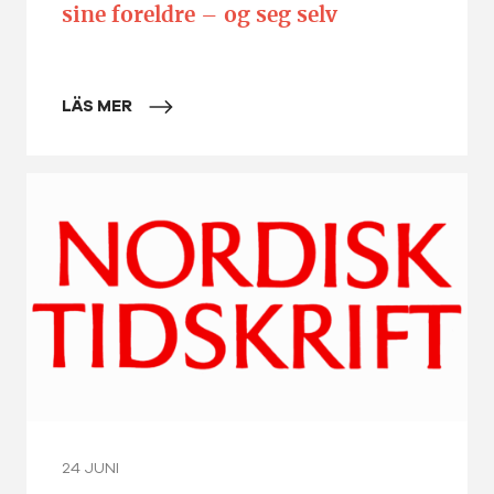
sine foreldre – og seg selv
LÄS MER
24 JUNI